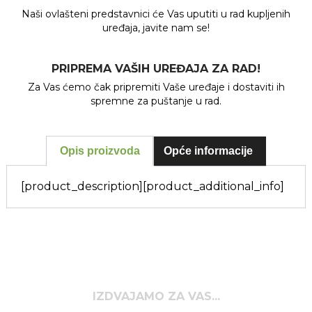
Naši ovlašteni predstavnici će Vas uputiti u rad kupljenih
uređaja, javite nam se!
PRIPREMA VAŠIH UREĐAJA ZA RAD!
Za Vas ćemo čak pripremiti Vaše uređaje i dostaviti ih
spremne za puštanje u rad.
Opis proizvoda
Opće informacije
[product_description]
[product_additional_info]
IZDVAJAMO ZA VAS...