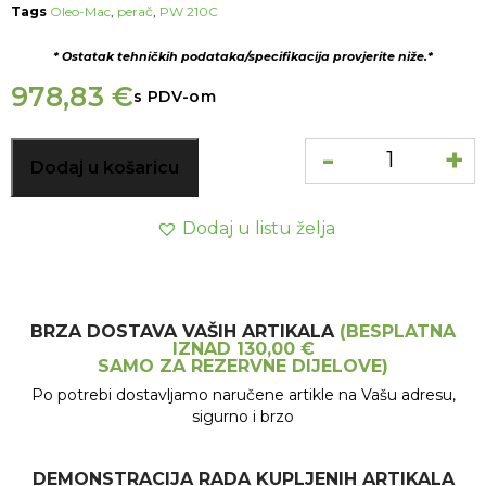
Tags
Oleo-Mac
,
perač
,
PW 210C
* Ostatak tehničkih podataka/specifikacija provjerite niže.*
978,83
€
s PDV-om
-
+
Dodaj u košaricu
Dodaj u listu želja
BRZA DOSTAVA VAŠIH ARTIKALA
(BESPLATNA
IZNAD 130,00 €
SAMO ZA REZERVNE DIJELOVE)
Po potrebi dostavljamo naručene artikle na Vašu adresu,
sigurno i brzo
DEMONSTRACIJA RADA KUPLJENIH ARTIKALA