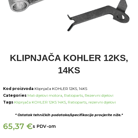
KLIPNJAČA KOHLER 12KS,
14KS
Kod proizvoda
Klipnjača KOHLER 12KS, 14KS
Categories
Mali dijelovi motora
,
Ratioparts
,
Rezervni dijelovi
Tags
Klipnjača KOHLER 12KS 14KS
,
Ratioparts
,
rezervni dijelovi
* Ostatak tehničkih podataka/specifikacija provjerite niže.*
65,37
€
s PDV-om