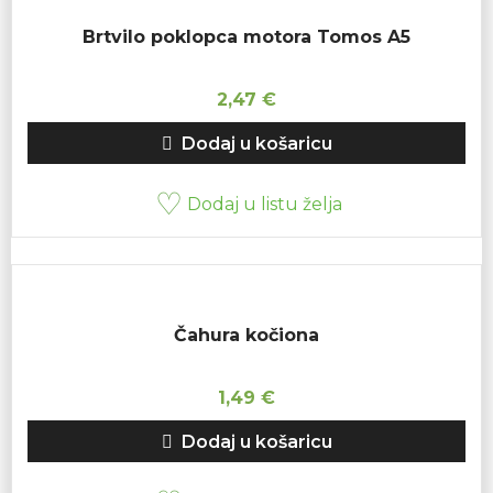
Brtvilo poklopca motora Tomos A5
2,47
€
Dodaj u košaricu
Dodaj u listu želja
Čahura kočiona
1,49
€
Dodaj u košaricu