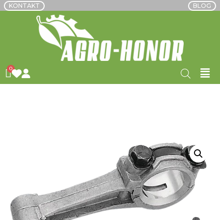
KONTAKT
BLOG
POČETNA
/
REZERVNI
DIJELOVI
/
RATIOPARTS
/
MALI DIJELOVI
MOTORA
/ KLIPNJAČA KOHLER 12KS, 14KS