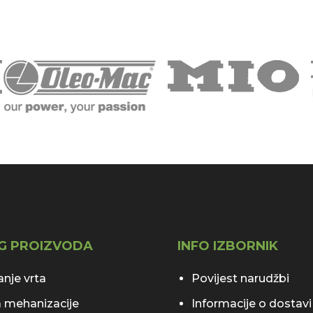
G PROIZVODA
INFO IZBORNIK
nje vrta
Povijest narudžbi
 mehanizacije
Informacije o dostavi