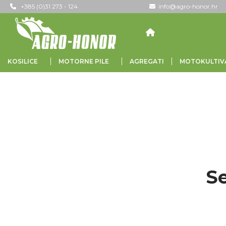
+385 (0)31 273 - 124
info@agro-honor.hr
KOSILICE
MOTORNE PILE
AGREGATI
MOTOKULTIV
POČETNA
/ PROIZVODI OZNAČENI “SET ZA EL
Se