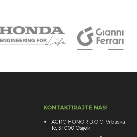
KONTAKTIRAJTE NAS!
AGRO HONOR D.O.O. Vrbaska
1c, 31 000 Osijek