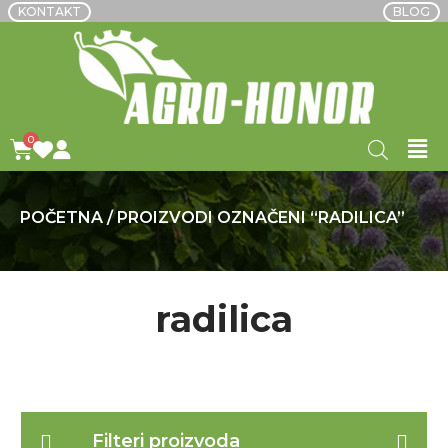
KONTAKT
BLOG
POČETNA
/ PROIZVODI OZNAČENI “RADILICA”
radilica
Filteri proizvoda