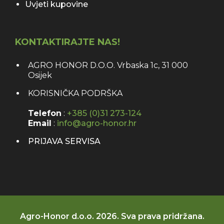
Uvjeti kupovine
KONTAKTIRAJTE NAS!
AGRO HONOR D.O.O. Vrbaska 1c, 31 000
Osijek
KORISNIČKA PODRŠKA
Telefon
:
+385 (0)31 273-124
Email
:
info@agro-honor.hr
PRIJAVA SERVISA
Agro-Honor d.o.o. 2026. Sva prava pridržana.