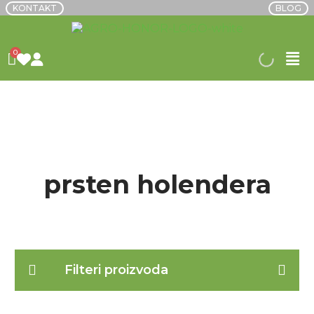
KONTAKT
BLOG
POČETNA
/ PROIZVODI OZNAČENI “PRSTEN
HOLENDERA”
prsten holendera
Filteri proizvoda