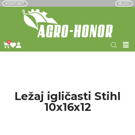
KONTAKT
BLOG
POČETNA
/ PROIZVODI OZNAČENI “LEŽAJ
IGLIČASTI STIHL 10X16X12”
Ležaj igličasti Stihl
10x16x12