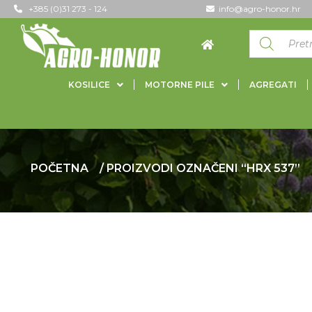
+385 (0)31 273 - 124
info@agro-honor.hr
KOSILICE
MOTORNE PILE
AGREGATI
POČETNA
/ PROIZVODI OZNAČENI “HRX 537”