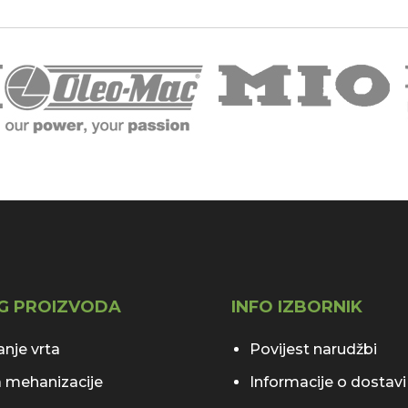
G PROIZVODA
INFO IZBORNIK
nje vrta
Povijest narudžbi
 mehanizacije
Informacije o dostavi