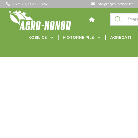
+385 (0)31 273 - 124
info@agro-honor.hr
KOSILICE
MOTORNE PILE
AGREGATI
POČETNA
/ PROIZVODI OZNAČENI “HRD536”