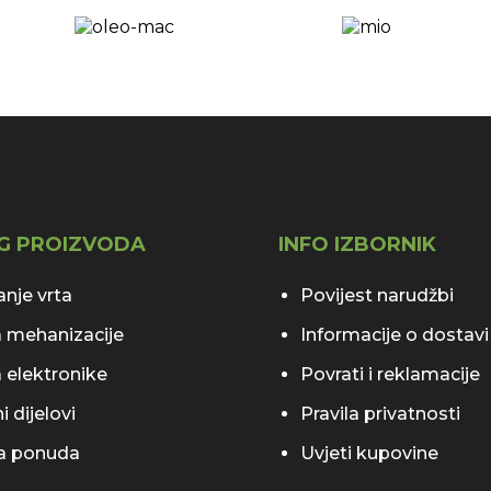
G PROIZVODA
INFO IZBORNIK
nje vrta
Povijest narudžbi
 mehanizacije
Informacije o dostavi
 elektronike
Povrati i reklamacije
 dijelovi
Pravila privatnosti
ka ponuda
Uvjeti kupovine