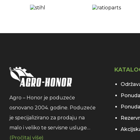
KATALO
Održava
Ponuda
Agro – Honor je poduzeće
Ponuda
osnovano 2004. godine. Poduzeće
je specijalizirano za prodaju na
Rezervni
malo i veliko te servisne usluge…
Akcijs
(Pročitaj više)