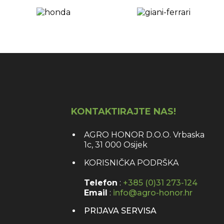
KONTAKTIRAJTE NAS!
AGRO HONOR D.O.O. Vrbaska
1c, 31 000 Osijek
KORISNIČKA PODRŠKA
Telefon
:
+385 (0)31 273-124
Email
:
info@agro-honor.hr
PRIJAVA SERVISA