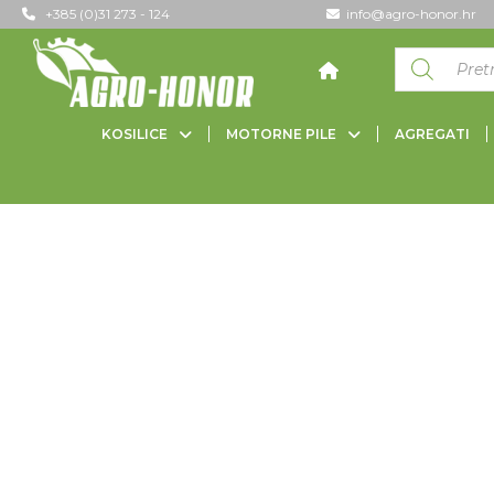
+385 (0)31 273 - 124
info@agro-honor.hr
KOSILICE
MOTORNE PILE
AGREGATI
POČETNA
/ PROIZVODI OZNAČENI “HR214”